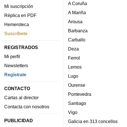
A Coruña
Mi suscripción
A Mariña
Réplica en PDF
Arousa
Hemeroteca
Barbanza
Suscríbete
Carballo
REGISTRADOS
Deza
Mi perfil
Ferrol
Newsletters
Lemos
Regístrate
Lugo
Ourense
CONTACTO
Pontevedra
Cartas al director
Santiago
Contacta con nosotros
Vigo
PUBLICIDAD
Galicia en 313 concellos