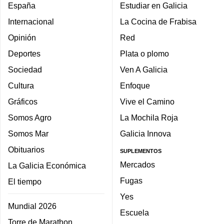
España
Estudiar en Galicia
Internacional
La Cocina de Frabisa
Opinión
Red
Deportes
Plata o plomo
Sociedad
Ven A Galicia
Cultura
Enfoque
Gráficos
Vive el Camino
Somos Agro
La Mochila Roja
Somos Mar
Galicia Innova
Obituarios
SUPLEMENTOS
Mercados
La Galicia Económica
Fugas
El tiempo
Yes
Mundial 2026
Escuela
Torre de Marathon