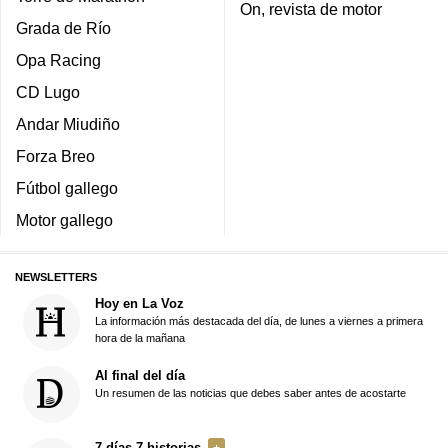
On, revista de motor
Grada de Río
Opa Racing
CD Lugo
Andar Miudiño
Forza Breo
Fútbol gallego
Motor gallego
NEWSLETTERS
Hoy en La Voz
La información más destacada del día, de lunes a viernes a primera
hora de la mañana
Al final del día
Un resumen de las noticias que debes saber antes de acostarte
7 días 7 historias