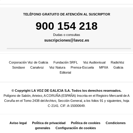
TELÉFONO GRATUITO DE ATENCIÓN AL SUSCRIPTOR
900 154 218
Dudas o consultas
suscripciones@lavoz.es
Corporación Voz de Galicia
Fundación SRFL
Voz Audiovisual
RadioVoz
Sondaxe
Canalvoz
Voz Natura
Prensa-Escuela
MPXA
Galicia
Editorial
© Copyright LA VOZ DE GALICIA S.A. Todos los derechos reservados.
Polígono de Sabón, Arteixo, A CORUÑA (ESPAÑA) Inscrita en el Registro Mercantil de A
Coruña en el Tomo 2438 del Archivo, Sección General, a los folios 91 y siguientes, hoja
C-2141. CIF: A-15000649.
Aviso legal
Política de privacidad
Política de cookies
Condiciones
generales
Configuración de cookies