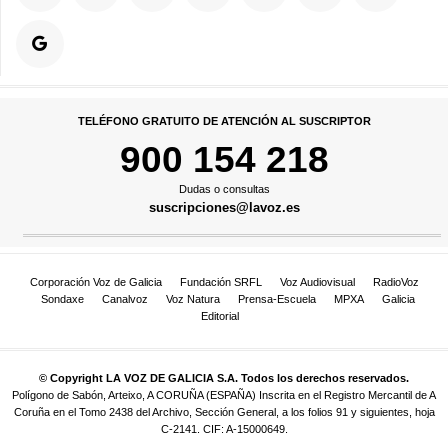
TELÉFONO GRATUITO DE ATENCIÓN AL SUSCRIPTOR
900 154 218
Dudas o consultas
suscripciones@lavoz.es
Corporación Voz de Galicia
Fundación SRFL
Voz Audiovisual
RadioVoz
Sondaxe
Canalvoz
Voz Natura
Prensa-Escuela
MPXA
Galicia
Editorial
© Copyright LA VOZ DE GALICIA S.A. Todos los derechos reservados.
Polígono de Sabón, Arteixo, A CORUÑA (ESPAÑA) Inscrita en el Registro Mercantil de A
Coruña en el Tomo 2438 del Archivo, Sección General, a los folios 91 y siguientes, hoja
C-2141. CIF: A-15000649.