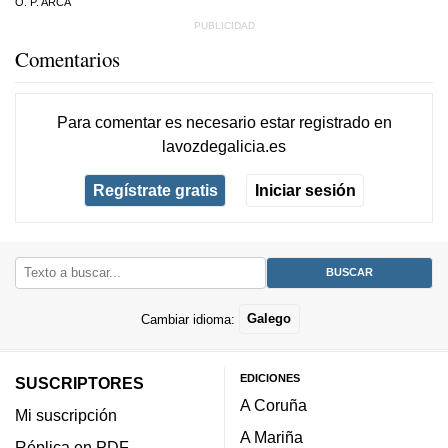
O. P. ARCA
Comentarios
Para comentar es necesario
estar registrado
en
lavozdegalicia.es
Regístrate gratis
Iniciar sesión
Cambiar idioma:
Galego
EDICIONES
SUSCRIPTORES
A Coruña
Mi suscripción
A Mariña
Réplica en PDF