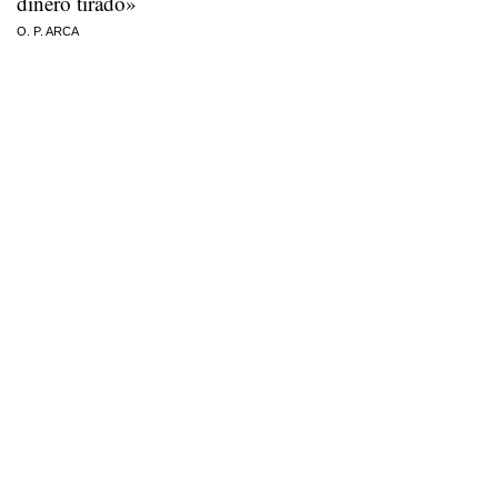
dinero tirado»
O. P. ARCA