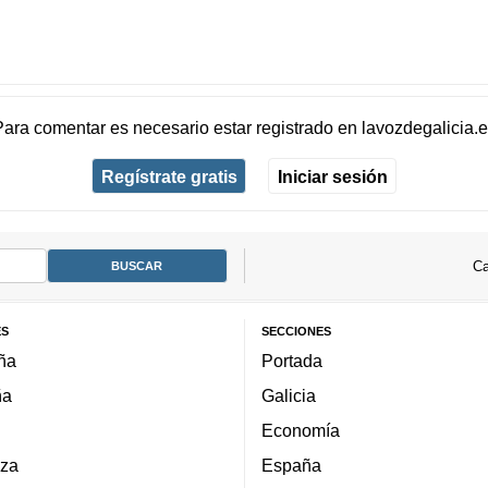
Para comentar es necesario
estar registrado
en
lavozdegalicia.
Regístrate gratis
Iniciar sesión
Ca
ES
SECCIONES
ña
Portada
ña
Galicia
Economía
za
España