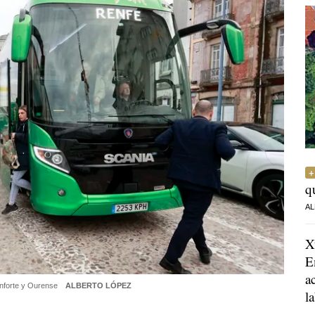
q
AL
X
E
a
onforte y Ourense
ALBERTO LÓPEZ
l