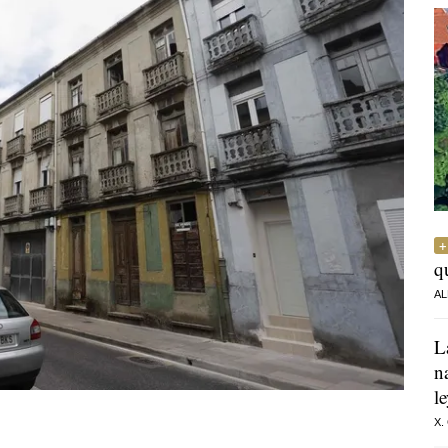
q
AL
L
n
l
X.