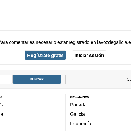
Para comentar es necesario
estar registrado
en
lavozdegalicia.
Regístrate gratis
Iniciar sesión
Ca
ES
SECCIONES
ña
Portada
ña
Galicia
Economía