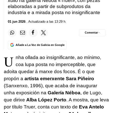
xullo na galería Néboa «Truer», con pezas
elaboradas a partir de subprodutos da
industria e a mirada posta no insignificante
01 jun 2026
. Actualizado a las 13:29 h.
Comentar ·
Añade a La Voz de Galicia en Google
U
nha ollada ao insignificante, ao mínimo,
coa lupa posta no imperceptible, que
adoita quedar á marxe dos focos. É o que
propón a
artista emerxente Sara Piñeiro
(Sanxenxo, 1996), que acaba de inaugurar
unha exposición na
Galería Néboa
, de Lugo,
que dirixe
Alba López Porto
. A mostra, que leva
por título
Truer
, conta cun texto de
Eva Antelo