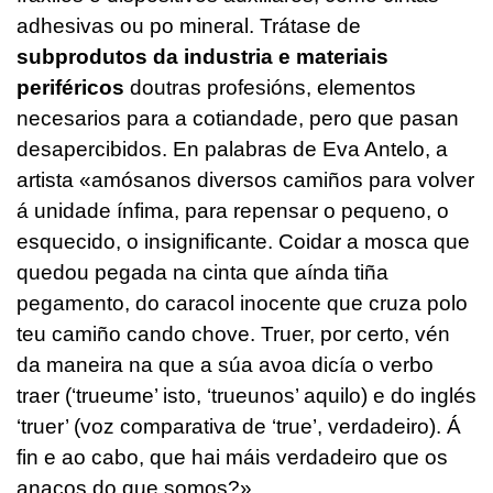
adhesivas ou po mineral. Trátase de
subprodutos da industria e materiais
periféricos
doutras profesións, elementos
necesarios para a cotiandade, pero que pasan
desapercibidos. En palabras de Eva Antelo, a
artista «amósanos diversos camiños para volver
á unidade ínfima, para repensar o pequeno, o
esquecido, o insignificante. Coidar a mosca que
quedou pegada na cinta que aínda tiña
pegamento, do caracol inocente que cruza polo
teu camiño cando chove.
Truer
, por certo, vén
da maneira na que a súa avoa dicía o verbo
traer (‘trueume’ isto, ‘trueunos’ aquilo) e do inglés
‘truer’ (voz comparativa de ‘true’, verdadeiro). Á
fin e ao cabo, que hai máis verdadeiro que os
anacos do que somos?».