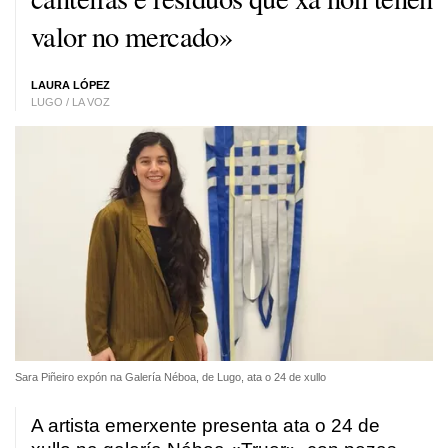
valor no mercado»
LAURA LÓPEZ
LUGO / LA VOZ
Sara Piñeiro expón na Galería Néboa, de Lugo, ata o 24 de xullo
A artista emerxente presenta ata o 24 de