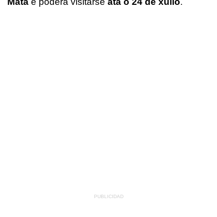
Mata
e poderá visitarse
ata o 24 de xullo
.