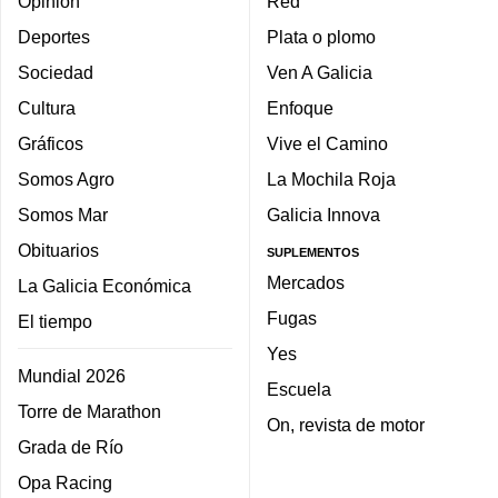
Opinión
Red
Deportes
Plata o plomo
Sociedad
Ven A Galicia
Cultura
Enfoque
Gráficos
Vive el Camino
Somos Agro
La Mochila Roja
Somos Mar
Galicia Innova
Obituarios
SUPLEMENTOS
Mercados
La Galicia Económica
Fugas
El tiempo
Yes
Mundial 2026
Escuela
Torre de Marathon
On, revista de motor
Grada de Río
Opa Racing