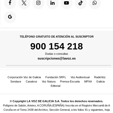
TELÉFONO GRATUITO DE ATENCIÓN AL SUSCRIPTOR
900 154 218
Dudas o consultas
suscripciones@lavoz.es
Corporación Voz de Galicia
Fundación SRFL
Voz Audiovisual
RadioVoz
Sondaxe
Canalvoz
Voz Natura
Prensa-Escuela
MPXA
Galicia
Editorial
© Copyright LA VOZ DE GALICIA S.A. Todos los derechos reservados.
Polígono de Sabón, Arteixo, A CORUÑA (ESPAÑA) Inscrita en el Registro Mercantil de A
Coruña en el Tomo 2438 del Archivo, Sección General, a los folios 91 y siguientes, hoja