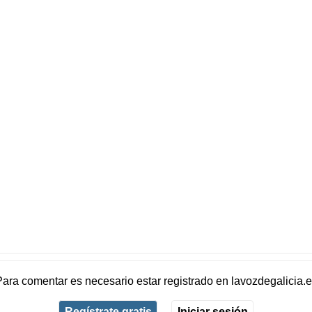
Para comentar es necesario
estar registrado
en
lavozdegalicia.
Regístrate gratis
Iniciar sesión