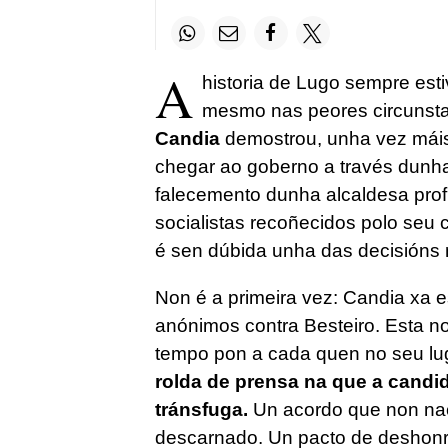
A
h
istoria de Lugo sempre est
mesmo nas peores circunstan
Candia
demostrou, unha vez máis,
chegar ao goberno a través dunh
falecemento dunha alcaldesa prof
socialistas recoñecidos polo seu 
é sen dúbida unha das decisións m
Non é a primeira vez: Candia xa e
anónimos contra Besteiro. Esta no
tempo pon a cada quen no seu lu
rolda de prensa na que a cand
tránsfuga.
Un acordo que non nac
descarnado. Un pacto de deshonr