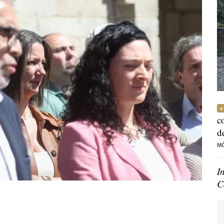
c
d
M
I
C