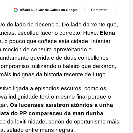
Añade a La Voz de Galicia en Google
Comentar ·
ivo do lado da decencia. Do lado da xente que,
cias, escolleu facer o correcto. Hoxe,
Elena
 o pouco que coñece esta cidade. Intentar
a moción de censura aproveitando o
undamente querida e de dous concelleiros
compromiso, utilizando o baleiro que deixaron,
áis indignas da historia recente de Lugo.
stivo ligada a episodios escuros, como os
va indignidade terá o mesmo final porque o
gar.
Os lucenses asistiron atónitos a unha
idata do PP compareceu da man dunha
e da lexitimidade, senón do oportunismo máis
a, selado entre mans negras.