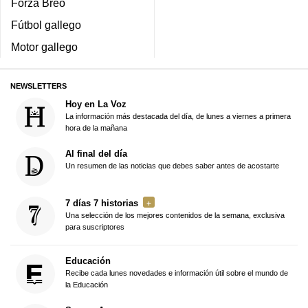
Forza Breo
Fútbol gallego
Motor gallego
NEWSLETTERS
Hoy en La Voz
La información más destacada del día, de lunes a viernes a primera
hora de la mañana
Al final del día
Un resumen de las noticias que debes saber antes de acostarte
7 días 7 historias
Una selección de los mejores contenidos de la semana, exclusiva
para suscriptores
Educación
Recibe cada lunes novedades e información útil sobre el mundo de
la Educación