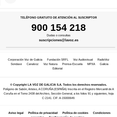
TELÉFONO GRATUITO DE ATENCIÓN AL SUSCRIPTOR
900 154 218
Dudas o consultas
suscripciones@lavoz.es
Corporación Voz de Galicia
Fundación SRFL
Voz Audiovisual
RadioVoz
Sondaxe
Canalvoz
Voz Natura
Prensa-Escuela
MPXA
Galicia
Editorial
© Copyright LA VOZ DE GALICIA S.A. Todos los derechos reservados.
Polígono de Sabón, Arteixo, A CORUÑA (ESPAÑA) Inscrita en el Registro Mercantil de A
Coruña en el Tomo 2438 del Archivo, Sección General, a los folios 91 y siguientes, hoja
C-2141. CIF: A-15000649.
Aviso legal
Política de privacidad
Política de cookies
Condiciones