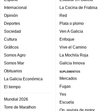
Internacional
La Cocina de Frabisa
Opinión
Red
Deportes
Plata o plomo
Sociedad
Ven A Galicia
Cultura
Enfoque
Gráficos
Vive el Camino
Somos Agro
La Mochila Roja
Somos Mar
Galicia Innova
Obituarios
SUPLEMENTOS
Mercados
La Galicia Económica
Fugas
El tiempo
Yes
Mundial 2026
Escuela
Torre de Marathon
On, revista de motor