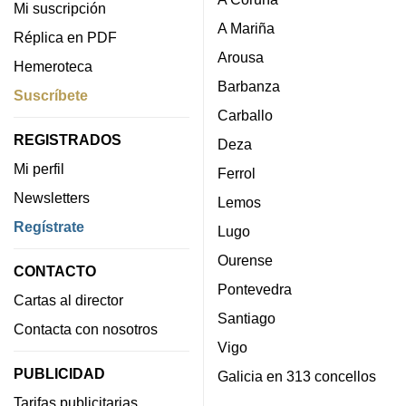
Mi suscripción
A Mariña
Réplica en PDF
Arousa
Hemeroteca
Barbanza
Suscríbete
Carballo
REGISTRADOS
Deza
Mi perfil
Ferrol
Newsletters
Lemos
Regístrate
Lugo
Ourense
CONTACTO
Pontevedra
Cartas al director
Santiago
Contacta con nosotros
Vigo
PUBLICIDAD
Galicia en 313 concellos
Tarifas publicitarias