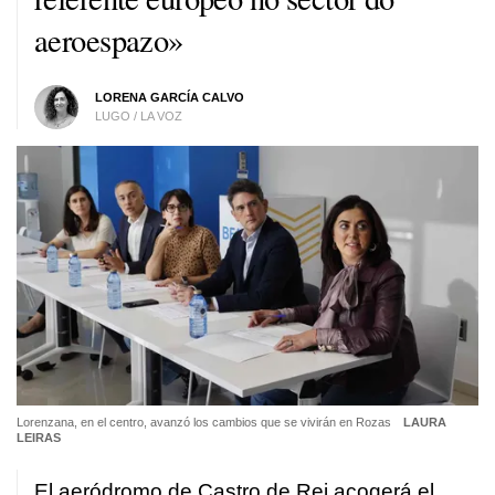
aeroespazo»
LORENA GARCÍA CALVO
LUGO / LA VOZ
Lorenzana, en el centro, avanzó los cambios que se vivirán en Rozas
LAURA
LEIRAS
El aeródromo de Castro de Rei acogerá el