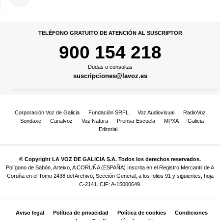
TELÉFONO GRATUITO DE ATENCIÓN AL SUSCRIPTOR
900 154 218
Dudas o consultas
suscripciones@lavoz.es
Corporación Voz de Galicia
Fundación SRFL
Voz Audiovisual
RadioVoz
Sondaxe
Canalvoz
Voz Natura
Prensa-Escuela
MPXA
Galicia
Editorial
© Copyright LA VOZ DE GALICIA S.A. Todos los derechos reservados.
Polígono de Sabón, Arteixo, A CORUÑA (ESPAÑA) Inscrita en el Registro Mercantil de A
Coruña en el Tomo 2438 del Archivo, Sección General, a los folios 91 y siguientes, hoja
C-2141. CIF: A-15000649.
Aviso legal
Política de privacidad
Política de cookies
Condiciones