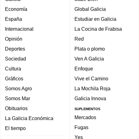
Economía
Global Galicia
España
Estudiar en Galicia
Internacional
La Cocina de Frabisa
Opinión
Red
Deportes
Plata o plomo
Sociedad
Ven A Galicia
Cultura
Enfoque
Gráficos
Vive el Camino
Somos Agro
La Mochila Roja
Somos Mar
Galicia Innova
Obituarios
SUPLEMENTOS
Mercados
La Galicia Económica
Fugas
El tiempo
Yes