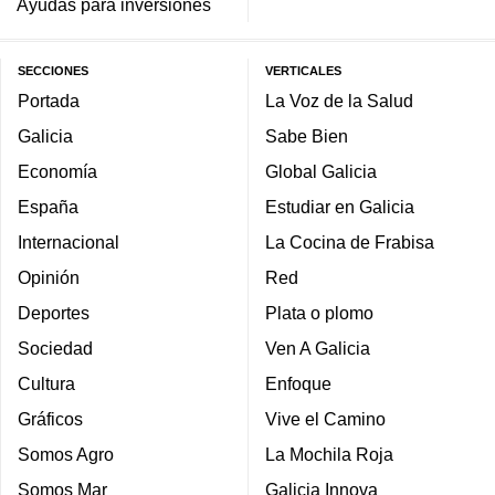
Ayudas para inversiones
SECCIONES
VERTICALES
Portada
La Voz de la Salud
Galicia
Sabe Bien
Economía
Global Galicia
España
Estudiar en Galicia
Internacional
La Cocina de Frabisa
Opinión
Red
Deportes
Plata o plomo
Sociedad
Ven A Galicia
Cultura
Enfoque
Gráficos
Vive el Camino
Somos Agro
La Mochila Roja
Somos Mar
Galicia Innova