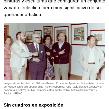
pinturas y esculturas que configuran un conjunto
variado, ecléctico, pero muy significativo de su
quehacer artístico.
Imagen de septiembre de 1982 en el Museo Provincial. Aparecen Felipe Arias, director
del Museo, junto al grabador Julio Prieto Nespereira ?que había donado la obra y el
nombre a la sala? y su hija. También están Tucha Calvo, Antonio Benito Yebra y
Pacios
PEINÓ
Sin cuadros en exposición