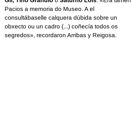
Gil, Tino Grandío
o
Saturno Lois
. «
Era tamén
Pacios a memoria do Museo. A el
consultábaselle calquera dúbida sobre un
obxecto ou un cadro (...) coñecía todos os
segredos
», recordaron Arribas y Reigosa.