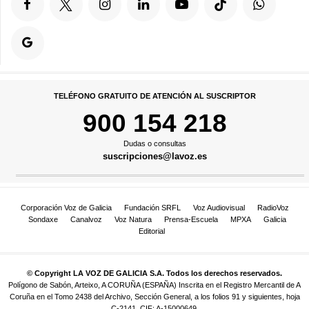
TELÉFONO GRATUITO DE ATENCIÓN AL SUSCRIPTOR
900 154 218
Dudas o consultas
suscripciones@lavoz.es
Corporación Voz de Galicia
Fundación SRFL
Voz Audiovisual
RadioVoz
Sondaxe
Canalvoz
Voz Natura
Prensa-Escuela
MPXA
Galicia
Editorial
© Copyright LA VOZ DE GALICIA S.A. Todos los derechos reservados.
Polígono de Sabón, Arteixo, A CORUÑA (ESPAÑA) Inscrita en el Registro Mercantil de A
Coruña en el Tomo 2438 del Archivo, Sección General, a los folios 91 y siguientes, hoja
C-2141. CIF: A-15000649.