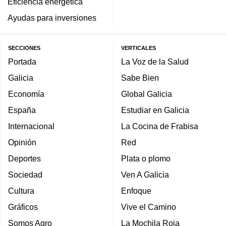
Eficiencia energética
Ayudas para inversiones
SECCIONES
VERTICALES
Portada
La Voz de la Salud
Galicia
Sabe Bien
Economía
Global Galicia
España
Estudiar en Galicia
Internacional
La Cocina de Frabisa
Opinión
Red
Deportes
Plata o plomo
Sociedad
Ven A Galicia
Cultura
Enfoque
Gráficos
Vive el Camino
Somos Agro
La Mochila Roja