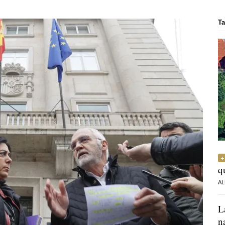
Ta
q
AL
L
n