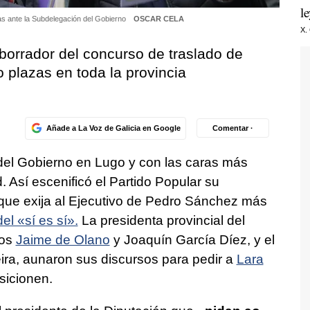
l
as ante la Subdelegación del Gobierno
OSCAR CELA
X.
 borrador del concurso de traslado de
o plazas en toda la provincia
Añade a La Voz de Galicia en Google
Comentar ·
del Gobierno en Lugo y con las caras más
d. Así escenificó el Partido Popular su
que exija al Ejecutivo de Pedro Sánchez más
del «sí es sí».
La presidenta provincial del
dos
Jaime de Olano
y Joaquín García Díez, y el
eira, aunaron sus discursos para pedir a
Lara
sicionen.