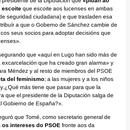
l presidente de la Diputación que
«pidan ao
 escoite
que escoite aos lucenses en ambas
la de seguridad ciudadana) e que trasladen esa
ontribuír a que o Goberno de Sánchez cambie de
 cos seus socios para adoptar decisións que
ucenses»
.
asegurando que «aquí en Lugo han sido más de
a excarcelación que ha creado gran alarma» y
Lara Méndez y al resto de miembros del PSOE
eta del feminismo
; a las mujeres y a los niños
ey.¿Qué más tiene que pasar para que la
ra que el presidente de la Diputación salga de
 al Gobierno de España?».
aseguró que Tomé, como secretario general de
 os intereses do PSOE
fronte aos da