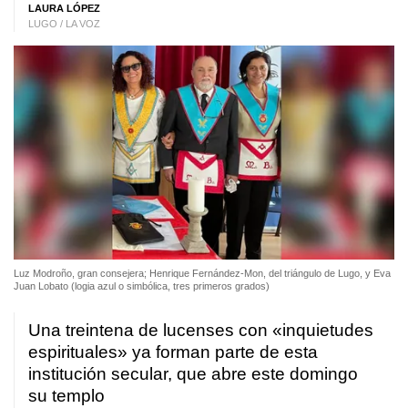
LAURA LÓPEZ
LUGO / LA VOZ
Luz Modroño, gran consejera; Henrique Fernández-Mon, del triángulo de Lugo, y Eva
Juan Lobato (logia azul o simbólica, tres primeros grados)
Una treintena de lucenses con «inquietudes
espirituales» ya forman parte de esta
institución secular, que abre este domingo
su templo