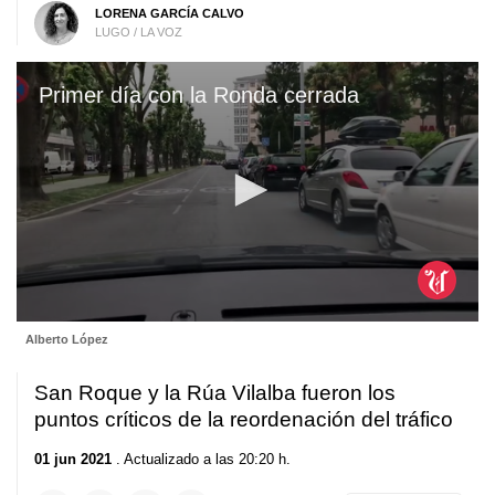
LORENA GARCÍA CALVO
LUGO / LA VOZ
Primer día con la Ronda cerrada
0
Alberto López
seconds
of
4
San Roque y la Rúa Vilalba fueron los
minutes,
17
puntos críticos de la reordenación del tráfico
seconds
01 jun 2021
. Actualizado a las 20:20 h.