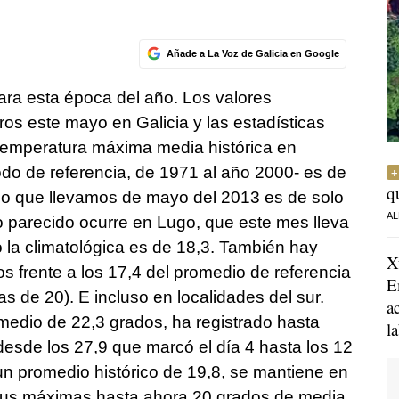
Añade a La Voz de Galicia en Google
ara esta época del año. Los valores
ros este mayo en Galicia y las estadísticas
 temperatura máxima media histórica en
do de referencia, de 1971 al año 2000- es de
q
 lo que llevamos de mayo del 2013 es de solo
AL
o parecido ocurre en Lugo, que este mes lleva
la climatológica es de 18,3. También hay
X
s frente a los 17,4 del promedio de referencia
E
de 20). E incluso en localidades del sur.
a
medio de 22,3 grados, ha registrado hasta
l
esde los 27,9 que marcó el día 4 hasta los 12
un promedio histórico de 19,8, se mantiene en
r sus máximas hasta ahora 20 grados de media