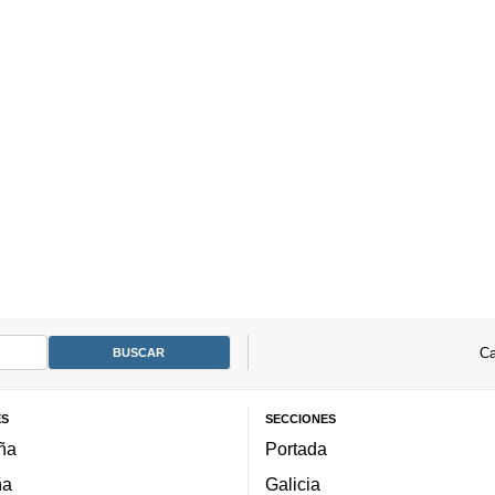
Ca
ES
SECCIONES
ña
Portada
ña
Galicia