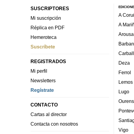
EDICION
SUSCRIPTORES
A Coru
Mi suscripción
A Mari
Réplica en PDF
Arousa
Hemeroteca
Barban
Suscríbete
Carbal
REGISTRADOS
Deza
Mi perfil
Ferrol
Newsletters
Lemos
Regístrate
Lugo
Ourens
CONTACTO
Pontev
Cartas al director
Santia
Contacta con nosotros
Vigo