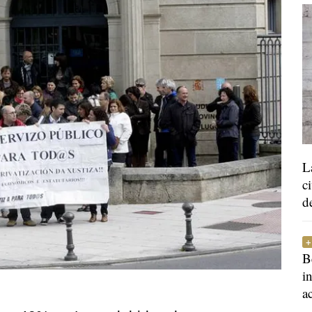
L
c
d
B
i
a