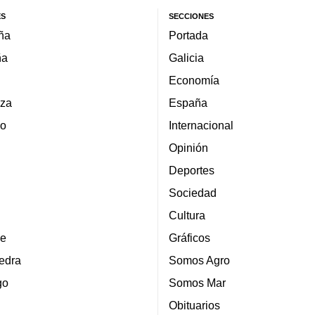
ES
SECCIONES
ña
Portada
ña
Galicia
Economía
za
España
lo
Internacional
Opinión
Deportes
Sociedad
Cultura
e
Gráficos
edra
Somos Agro
go
Somos Mar
Obituarios