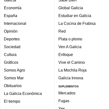
Galicia
Sabe Bien
Economía
Global Galicia
España
Estudiar en Galicia
Internacional
La Cocina de Frabisa
Opinión
Red
Deportes
Plata o plomo
Sociedad
Ven A Galicia
Cultura
Enfoque
Gráficos
Vive el Camino
Somos Agro
La Mochila Roja
Somos Mar
Galicia Innova
Obituarios
SUPLEMENTOS
Mercados
La Galicia Económica
Fugas
El tiempo
Yes