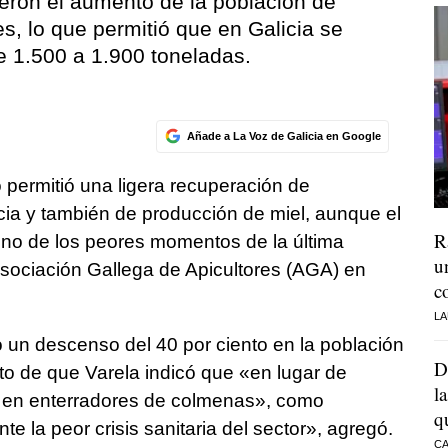
cieron el aumento de la población de
res, lo que permitió que en Galicia se
e 1.500 a 1.900 toneladas.
Añade a La Voz de Galicia en Google
 permitió una ligera recuperación de
ia y también de producción de miel, aunque el
R
uno de los peores momentos de la última
u
Asociación Gallega de Apicultores (AGA) en
c
LA
ó un descenso del 40 por ciento en la población
D
nto de que Varela indicó que «en lugar de
l
o en enterradores de colmenas», como
q
 la peor crisis sanitaria del sector», agregó.
CA