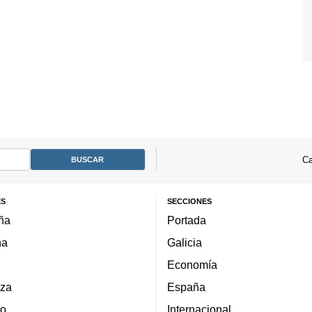
Ca
ES
SECCIONES
ña
Portada
ña
Galicia
Economía
za
España
lo
Internacional