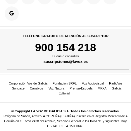
TELÉFONO GRATUITO DE ATENCIÓN AL SUSCRIPTOR
900 154 218
Dudas o consultas
suscripciones@lavoz.es
Corporación Voz de Galicia
Fundación SRFL
Voz Audiovisual
RadioVoz
Sondaxe
Canalvoz
Voz Natura
Prensa-Escuela
MPXA
Galicia
Editorial
© Copyright LA VOZ DE GALICIA S.A. Todos los derechos reservados.
Polígono de Sabón, Arteixo, A CORUÑA (ESPAÑA) Inscrita en el Registro Mercantil de A
Coruña en el Tomo 2438 del Archivo, Sección General, a los folios 91 y siguientes, hoja
C-2141. CIF: A-15000649.