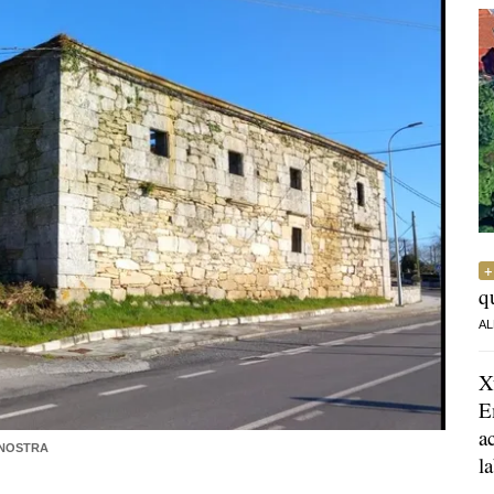
q
AL
X
E
a
 NOSTRA
l