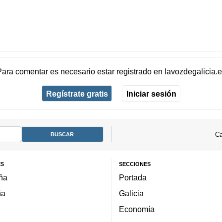
Para comentar es necesario
estar registrado
en
lavozdegalicia.
Regístrate gratis
Iniciar sesión
Ca
ES
SECCIONES
ña
Portada
ña
Galicia
Economía