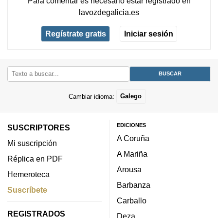
Para comentar es necesario
estar registrado
en
lavozdegalicia.es
Regístrate gratis
Iniciar sesión
Cambiar idioma:
Galego
EDICIONES
SUSCRIPTORES
A Coruña
Mi suscripción
A Mariña
Réplica en PDF
Arousa
Hemeroteca
Barbanza
Suscríbete
Carballo
REGISTRADOS
Deza