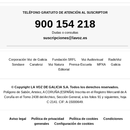
TELÉFONO GRATUITO DE ATENCIÓN AL SUSCRIPTOR
900 154 218
Dudas o consultas
suscripciones@lavoz.es
Corporación Voz de Galicia
Fundación SRFL
Voz Audiovisual
RadioVoz
Sondaxe
Canalvoz
Voz Natura
Prensa-Escuela
MPXA
Galicia
Editorial
© Copyright LA VOZ DE GALICIA S.A. Todos los derechos reservados.
Polígono de Sabón, Arteixo, A CORUÑA (ESPAÑA) Inscrita en el Registro Mercantil de A
Coruña en el Tomo 2438 del Archivo, Sección General, a los folios 91 y siguientes, hoja
C-2141. CIF: A-15000649.
Aviso legal
Política de privacidad
Política de cookies
Condiciones
generales
Configuración de cookies