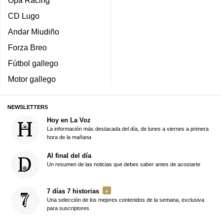
Opa Racing
CD Lugo
Andar Miudiño
Forza Breo
Fútbol gallego
Motor gallego
NEWSLETTERS
Hoy en La Voz
La información más destacada del día, de lunes a viernes a primera
hora de la mañana
Al final del día
Un resumen de las noticias que debes saber antes de acostarte
7 días 7 historias
Una selección de los mejores contenidos de la semana, exclusiva
para suscriptores