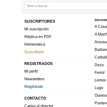
EDICION
SUSCRIPTORES
A Coru
Mi suscripción
A Mari
Réplica en PDF
Arousa
Hemeroteca
Barban
Suscríbete
Carbal
REGISTRADOS
Deza
Mi perfil
Ferrol
Newsletters
Lemos
Regístrate
Lugo
Ourens
CONTACTO
Pontev
Cartas al director