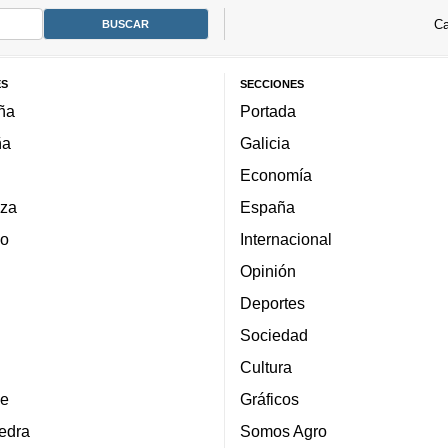
Ca
ES
SECCIONES
ña
Portada
ña
Galicia
Economía
za
España
lo
Internacional
Opinión
Deportes
Sociedad
Cultura
e
Gráficos
edra
Somos Agro