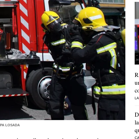
R
u
c
LA
D
l
PA LOSADA
q
CA