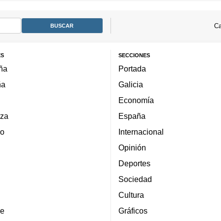
Ca
ES
SECCIONES
ña
Portada
ña
Galicia
Economía
za
España
lo
Internacional
Opinión
Deportes
Sociedad
Cultura
e
Gráficos