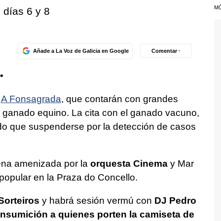
M
 días 6 y 8
Añade a La Voz de Galicia en Google
Comentar ·
•
e
A Fonsagrada
, que contarán con grandes
de ganado equino. La cita con el ganado vacuno,
ido que suspenderse por la detección de casos
ena amenizada por la
orquesta Cinema
y Mar
opular en la Praza do Concello.
Sorteiros
y habrá sesión vermú con
DJ Pedro
onsumición a quienes porten la camiseta de