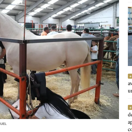
a
u
d
a
NUEL
c