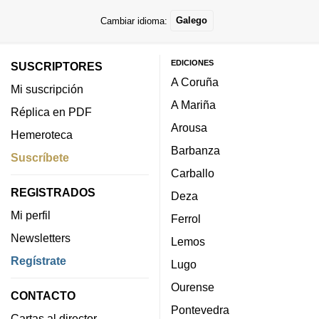
Cambiar idioma:
Galego
EDICIONES
SUSCRIPTORES
A Coruña
Mi suscripción
A Mariña
Réplica en PDF
Arousa
Hemeroteca
Barbanza
Suscríbete
Carballo
REGISTRADOS
Deza
Mi perfil
Ferrol
Newsletters
Lemos
Regístrate
Lugo
Ourense
CONTACTO
Pontevedra
Cartas al director