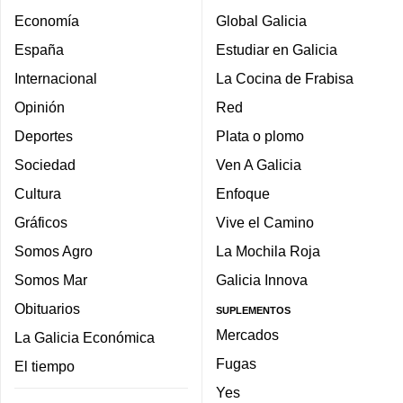
Economía
Global Galicia
España
Estudiar en Galicia
Internacional
La Cocina de Frabisa
Opinión
Red
Deportes
Plata o plomo
Sociedad
Ven A Galicia
Cultura
Enfoque
Gráficos
Vive el Camino
Somos Agro
La Mochila Roja
Somos Mar
Galicia Innova
Obituarios
SUPLEMENTOS
Mercados
La Galicia Económica
Fugas
El tiempo
Yes