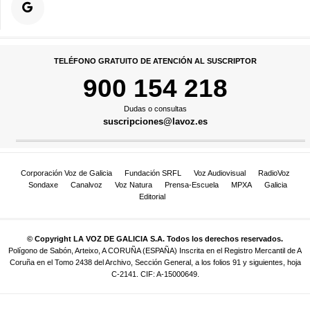
TELÉFONO GRATUITO DE ATENCIÓN AL SUSCRIPTOR
900 154 218
Dudas o consultas
suscripciones@lavoz.es
Corporación Voz de Galicia
Fundación SRFL
Voz Audiovisual
RadioVoz
Sondaxe
Canalvoz
Voz Natura
Prensa-Escuela
MPXA
Galicia
Editorial
© Copyright LA VOZ DE GALICIA S.A. Todos los derechos reservados.
Polígono de Sabón, Arteixo, A CORUÑA (ESPAÑA) Inscrita en el Registro Mercantil de A
Coruña en el Tomo 2438 del Archivo, Sección General, a los folios 91 y siguientes, hoja
C-2141. CIF: A-15000649.