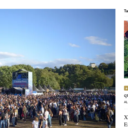
Ta
q
AL
X
E