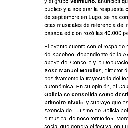
y el grupo
Veintiuno
, anuncios que
público y a acelerar la respuesta c
de septiembre en Lugo, se ha con
citas musicales de referencia del
pasada edición rozó las 40.000 p
El evento cuenta con el respaldo 
do Xacobeo
, dependiente de la
Ax
apoyo del Concello y la Deputaci
Xose Manuel Merelles
, director 
positivamente la trayectoria del fes
autonómica. En su opinión, el Cau
Galicia se consolida como dest
primeiro nivel
»
, y subrayó que es
Axencia de Turismo de Galicia pola 
e musical do noso territorio
». Mer
social que genera el festival en L