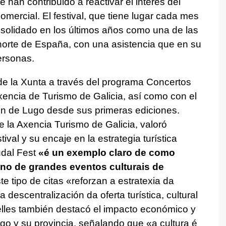
 han contribuido a reactivar el interés del
omercial. El festival, que tiene lugar cada mes
solidado en los últimos años como una de las
 norte de España, con una asistencia que en su
ersonas.
de la Xunta a través del programa
Concertos
encia de Turismo de Galicia
, así como con el
ón de Lugo desde sus primeras ediciones.
de la Axencia Turismo de Galicia, valoró
tival y su encaje en la estrategia turística
dal Fest
«
é un exemplo claro de como
ino de grandes eventos culturais de
te tipo de citas «
reforzan a estratexia da
descentralización da oferta turística, cultural
elles también destacó el impacto económico y
ugo y su provincia, señalando que «
a cultura é