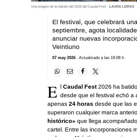
Una imagen de la edición del 2025 del Caudal Fest
LAURA LEIRAS
El festival, que celebrará u
septiembre, agota localidade
anunciar nuevas incorporacio
Veintiuno
07 may 2026
. Actualizado a las 19:08 h.
E
l
Caudal Fest
2026 ha batido
desde que el festival echó a
apenas
24 horas
desde que las en
superaron cualquier marca anterior
histórico»
que llega acompañado 
cartel. Entre las incorporaciones 