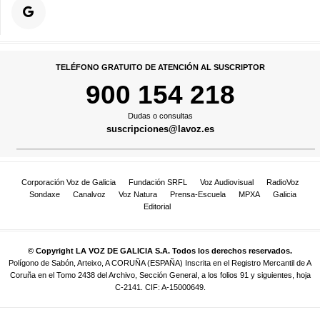
TELÉFONO GRATUITO DE ATENCIÓN AL SUSCRIPTOR
900 154 218
Dudas o consultas
suscripciones@lavoz.es
Corporación Voz de Galicia
Fundación SRFL
Voz Audiovisual
RadioVoz
Sondaxe
Canalvoz
Voz Natura
Prensa-Escuela
MPXA
Galicia
Editorial
© Copyright LA VOZ DE GALICIA S.A. Todos los derechos reservados.
Polígono de Sabón, Arteixo, A CORUÑA (ESPAÑA) Inscrita en el Registro Mercantil de A
Coruña en el Tomo 2438 del Archivo, Sección General, a los folios 91 y siguientes, hoja
C-2141. CIF: A-15000649.