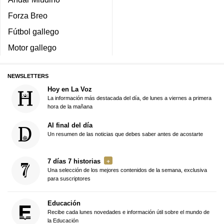
Forza Breo
Fútbol gallego
Motor gallego
NEWSLETTERS
Hoy en La Voz
La información más destacada del día, de lunes a viernes a primera
hora de la mañana
Al final del día
Un resumen de las noticias que debes saber antes de acostarte
7 días 7 historias
Una selección de los mejores contenidos de la semana, exclusiva
para suscriptores
Educación
Recibe cada lunes novedades e información útil sobre el mundo de
la Educación