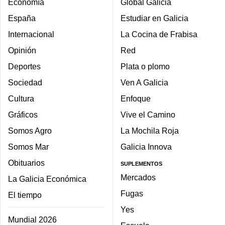
Economía
Global Galicia
España
Estudiar en Galicia
Internacional
La Cocina de Frabisa
Opinión
Red
Deportes
Plata o plomo
Sociedad
Ven A Galicia
Cultura
Enfoque
Gráficos
Vive el Camino
Somos Agro
La Mochila Roja
Somos Mar
Galicia Innova
Obituarios
SUPLEMENTOS
Mercados
La Galicia Económica
Fugas
El tiempo
Yes
Mundial 2026