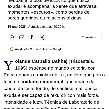
néboas e raiolas de luz», co que busca
axudar e acompañar a xente que atravesa
momentos «escuros», como perdas de
seres queridos ou relacións tóxicas
10 mar 2026
. Actualizado a las 20:20 h.
Comentar ·
Añade a La Voz de Galicia en Google
Y
olanda Carballo Bahhaj
(Triacastela,
1995) estréase no mundo editorial con
Entre néboas e raiolas de luz, un libro que pon o
foco no
coidado emocional
, que «nace da
caída, de tocar fondo, de sentirse mal, buscar
axuda e ser capaz de rexurdir con máis forza,
intensidade e luz». Técnica de Laboratorio de
profesión, esta veciña de Sarria ten a escrita e a