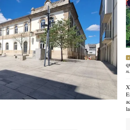
q
AL
X
E
a
l