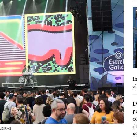
I
e
D
p
c
d
LEIRAS
AN