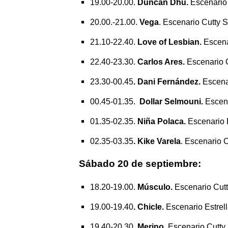
19.00-20.00.
Duncan Dhu.
Escenario 
20.00.-21.00.
Vega
. Escenario Cutty S
21.10-22.40.
Love of Lesbian.
Escenar
22.40-23.30.
Carlos Ares.
Escenario C
23.30-00.45
. Dani Fernández.
Escenar
00.45-01.35.
Dollar Selmouni.
Escena
01.35-02.35.
Niña Polaca.
Escenario E
02.35-03.35
. Kike Varela
. Escenario C
Sábado 20 de septiembre:
18.20-19.00.
Músculo.
Escenario Cutt
19.00-19.40
. Chicle.
Escenario Estrell
19.40-20.30.
Merino.
Escenario Cutty