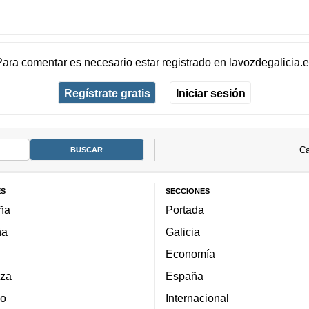
Para comentar es necesario
estar registrado
en
lavozdegalicia.
Regístrate gratis
Iniciar sesión
Ca
ES
SECCIONES
ña
Portada
ña
Galicia
Economía
za
España
lo
Internacional