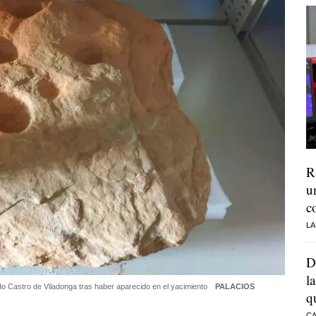
R
u
c
LA
D
l
do Castro de Viladonga tras haber aparecido en el yacimiento
PALACIOS
q
CA