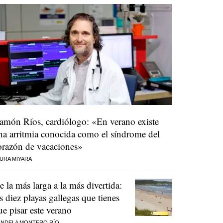
amón Ríos, cardiólogo: «En verano existe
na arritmia conocida como el síndrome del
orazón de vacaciones»
URA MIYARA
e la más larga a la más divertida:
as diez playas gallegas que tienes
ue pisar este verano
NDELA MONTERO RÍO