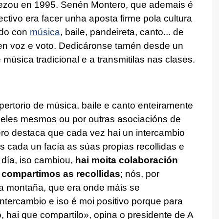
omezou en 1995. Senén Montero, que ademais é
ctivo era facer unha aposta firme pola cultura
ndo con
música
, baile, pandeireta, canto... de
esen voz e voto. Dedicáronse tamén desde un
música tradicional e a transmitilas nas clases.
ertorio de música, baile e canto enteiramente
r eles mesmos ou por outras asociacións de
ero destaca que cada vez hai un intercambio
s cada un facía as súas propias recollidas e
día, iso cambiou,
hai moita colaboración
e compartimos as recollidas
; nós, por
a montaña, que era onde máis se
tercambio e iso é moi positivo porque para
, hai que compartilo», opina o presidente de A