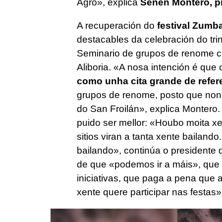
Agro», explica
Senén Montero, p
A recuperación do
festival Zumb
destacables da celebración do tri
Seminario de grupos de renome c
Aliboria. «A nosa intención é que o
como unha cita grande de refer
grupos de renome, posto que non 
do San Froilán», explica Montero.
puido ser mellor: «Houbo moita xe
sitios viran a tanta xente bailand
bailando», continúa o presidente d
de que «podemos ir a máis», que 
iniciativas, que paga a pena que 
xente quere participar nas festas»