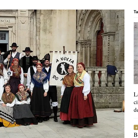
Ta
L
c
d
B