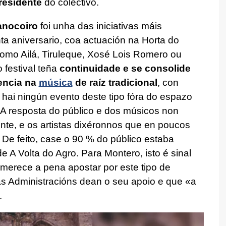
residente
do colectivo.
anocoiro
foi unha das iniciativas máis
nta aniversario, coa actuación na Horta do
omo Ailá, Tiruleque, Xosé Lois Romero ou
 festival teña
continuidade e se consolide
encia na
música
de raíz tradicional
, con
hai ningún evento deste tipo fóra do espazo
 A resposta do público e dos músicos non
nte, e os artistas dixéronnos que en poucos
o. De feito, case o 90 % do público estaba
e A Volta do Agro. Para Montero, isto é sinal
merece a pena apostar por este tipo de
as Administracións dean o seu apoio e que «a
.