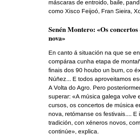
máscaras de entroido, baile, pande
como Xisco Feijoó, Fran Sieira, X
Senén Montero: «Os concertos d
nova»
En canto á situación na que se en
compáraa cunha etapa de montaña
finais dos 90 houbo un bum, co é
Núñez... E todos aproveitamos ese
A Volta do Agro. Pero posteriorm
superar: «A música galega volve
cursos, os concertos de música e
nova, retómanse os festivais.... E
tradición, con xéneros novos, com
continúe», explica.