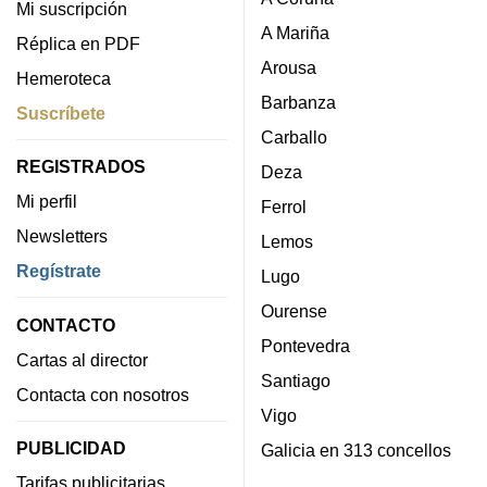
Mi suscripción
A Mariña
Réplica en PDF
Arousa
Hemeroteca
Barbanza
Suscríbete
Carballo
REGISTRADOS
Deza
Mi perfil
Ferrol
Newsletters
Lemos
Regístrate
Lugo
Ourense
CONTACTO
Pontevedra
Cartas al director
Santiago
Contacta con nosotros
Vigo
PUBLICIDAD
Galicia en 313 concellos
Tarifas publicitarias