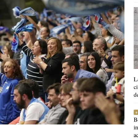
L
c
d
B
i
a