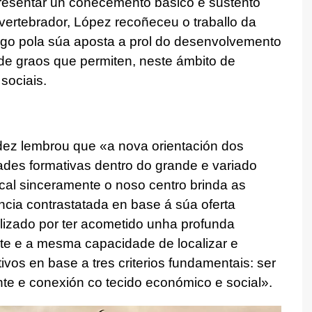
presentar un coñecemento básico e sustento
vertebrador, López recoñeceu o traballo da
o pola súa aposta a prol do desenvolvemento
de graos que permiten, neste ámbito de
sociais.
ez lembrou que «a nova orientación dos
dades formativas dentro do grande e variado
 cal sinceramente o noso centro brinda as
cia contrastatada en base á súa oferta
lizado por ter acometido unha profunda
nte e a mesma capacidade de localizar e
tivos en base a tres criterios fundamentais: ser
ante e conexión co tecido económico e social».