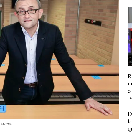
R
u
c
LA
D
l
 LÓPEZ
q