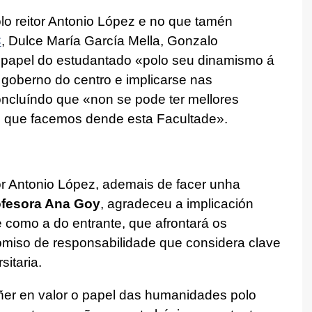
olo reitor Antonio López e no que tamén
C
, Dulce María García Mella, Gonzalo
 papel do estudantado «polo seu dinamismo á
 goberno do centro e implicarse nas
oncluíndo que «non se pode ter mellores
 que facemos dende esta Facultade».
tor Antonio López, ademais de facer unha
ofesora Ana Goy
, agradeceu a implicación
 como a do entrante, que afrontará os
romiso de responsabilidade que considera clave
itaria.
oñer en valor o papel das humanidades polo