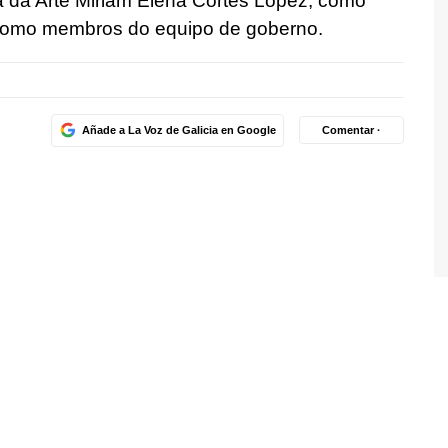
a da Arte Miriam Elena Cortés López, como
 como membros do equipo de goberno.
Añade a La Voz de Galicia en Google
Comentar ·