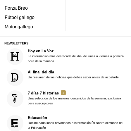
Forza Breo
Fútbol gallego
Motor gallego
NEWSLETTERS
Hoy en La Voz
La información más destacada del día, de lunes a viernes a primera
hora de la mañana
Al final del día
Un resumen de las noticias que debes saber antes de acostarte
7 días 7 historias
Una selección de los mejores contenidos de la semana, exclusiva
para suscriptores
Educación
Recibe cada lunes novedades e información útil sobre el mundo de
la Educación