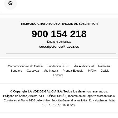
TELÉFONO GRATUITO DE ATENCIÓN AL SUSCRIPTOR
900 154 218
Dudas o consultas
suscripciones@lavoz.es
Corporación Voz de Galicia
Fundación SRFL
Voz Audiovisual
RadioVoz
Sondaxe
Canalvoz
Voz Natura
Prensa-Escuela
MPXA
Galicia
Editorial
© Copyright LA VOZ DE GALICIA S.A. Todos los derechos reservados.
Polígono de Sabón, Arteixo, A CORUÑA (ESPAÑA) Inscrita en el Registro Mercantil de A
Coruña en el Tomo 2438 del Archivo, Sección General, a los folios 91 y siguientes, hoja
C-2141. CIF: A-15000649.