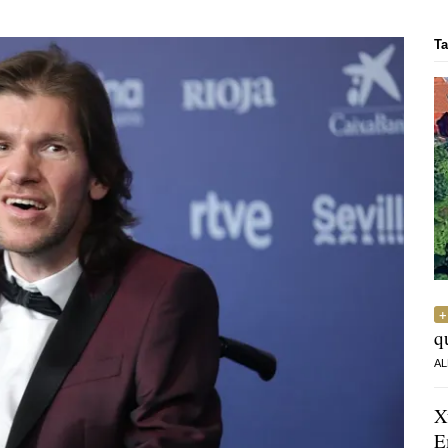
Ta
q
AL
X
E