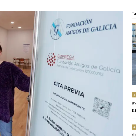
Ta
a
u
d