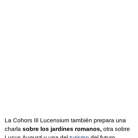
La Cohors III Lucensium también prepara una
charla
sobre los jardines romanos,
otra sobre
Lucus Augusti y una del
turismo
del futuro.