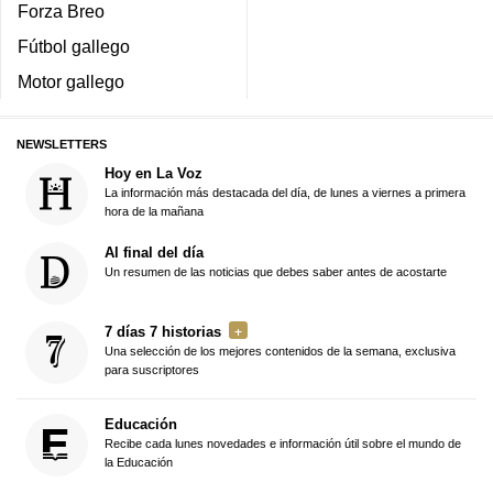
Forza Breo
Fútbol gallego
Motor gallego
NEWSLETTERS
Hoy en La Voz
La información más destacada del día, de lunes a viernes a primera
hora de la mañana
Al final del día
Un resumen de las noticias que debes saber antes de acostarte
7 días 7 historias
Una selección de los mejores contenidos de la semana, exclusiva
para suscriptores
Educación
Recibe cada lunes novedades e información útil sobre el mundo de
la Educación