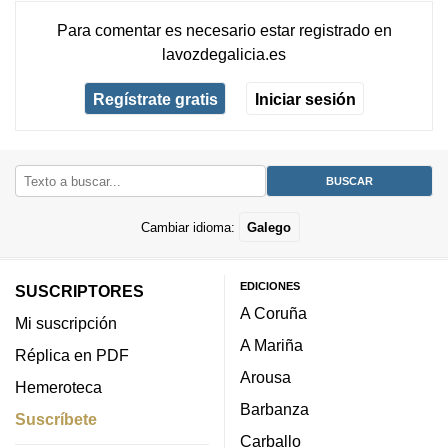
Para comentar es necesario
estar registrado
en
lavozdegalicia.es
Regístrate gratis
Iniciar sesión
Cambiar idioma:
Galego
EDICIONES
SUSCRIPTORES
A Coruña
Mi suscripción
A Mariña
Réplica en PDF
Arousa
Hemeroteca
Barbanza
Suscríbete
Carballo