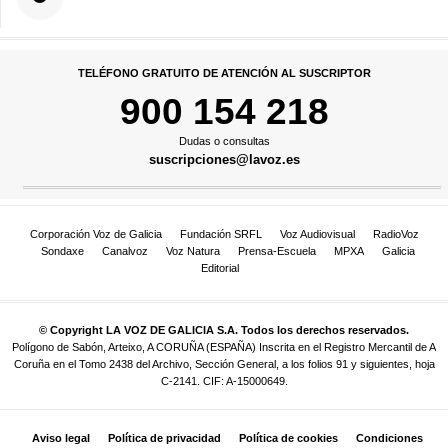
TELÉFONO GRATUITO DE ATENCIÓN AL SUSCRIPTOR
900 154 218
Dudas o consultas
suscripciones@lavoz.es
Corporación Voz de Galicia
Fundación SRFL
Voz Audiovisual
RadioVoz
Sondaxe
Canalvoz
Voz Natura
Prensa-Escuela
MPXA
Galicia
Editorial
© Copyright LA VOZ DE GALICIA S.A. Todos los derechos reservados.
Polígono de Sabón, Arteixo, A CORUÑA (ESPAÑA) Inscrita en el Registro Mercantil de A
Coruña en el Tomo 2438 del Archivo, Sección General, a los folios 91 y siguientes, hoja
C-2141. CIF: A-15000649.
Aviso legal
Política de privacidad
Política de cookies
Condiciones